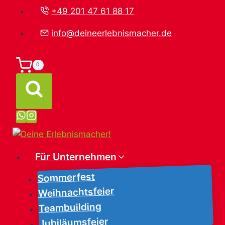
Zum
+49 201 47 61 88 17
Inhalt
info@deineerlebnismacher.de
springen
0
Für Unternehmen
Sommerfest
Weihnachtsfeier
Teambuilding
Jubiläumsfeier