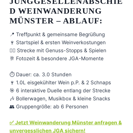
JUNGGESELLENABSCHIE
D WEINWANDERUNG
MÜNSTER – ABLAUF:
📍 Treffpunkt & gemeinsame Begrüßung
🍷 Startspiel & ersten Weinverkostungen
🚶‍♀️ Strecke mit Genuss-Stopps & Spielen
🥂 Fotozeit & besondere JGA-Momente
⏱️ Dauer: ca. 3.0 Stunden
🍷 1.0L eisgekühlter Wein p.P. & 2 Schnaps
🎯 6 interaktive Duelle entlang der Strecke
🎶 Bollerwagen, Musikbox & kleine Snacks
👥 Gruppengröße: ab 6 Personen
✅
Jetzt Weinwanderung Münster anfragen &
unvergesslichen JGA sichern!