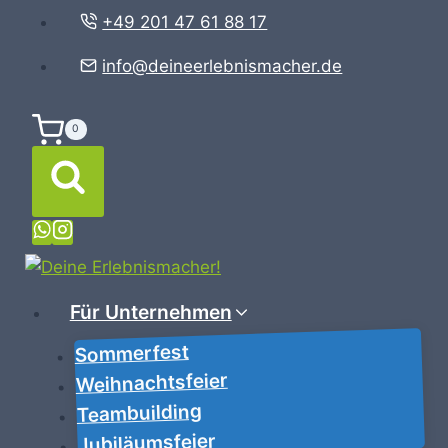
Zum
+49 201 47 61 88 17
Inhalt
info@deineerlebnismacher.de
springen
0
Für Unternehmen
Sommerfest
Weihnachtsfeier
Teambuilding
Jubiläumsfeier