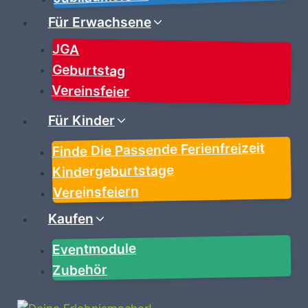
Für Erwachsene
JGA
Geburtstag
Vereinsfeier
Für Kinder
Finde Die Passende Ferienfreizeit
Kindergeburtstage
Vereinsfeiern
Kaufen
Eventmodule
Zubehör