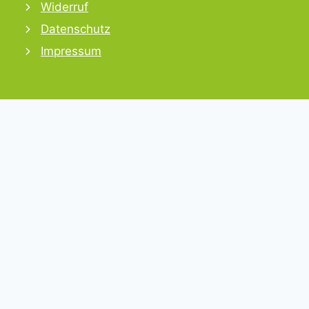
Widerruf
Datenschutz
Impressum
WARENKORB
ÜBERPRÜFEN
Es befinden sich keine Produkte im Warenkorb.
Für Unternehmen
Untermenü