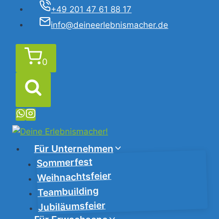
Zum
+49 201 47 61 88 17
Inhalt
info@deineerlebnismacher.de
springen
0
Für Unternehmen
Sommerfest
Weihnachtsfeier
Teambuilding
Jubiläumsfeier