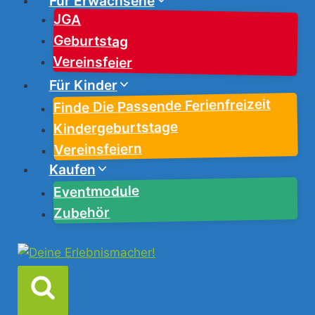
Für Erwachsene
JGA
Geburtstag
Vereinsfeier
Für Kinder
Finde Die Passende Ferienfreizeit
Kindergeburtstage
Vereinsfeiern
Kaufen
Eventmodule
Zubehör