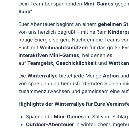
Dein Team bei spannenden
Mini-Games
gegene
Raab“
.
Euer Abenteuer beginnt an einem
geheimen St
von uns herzlich begrüßt – mit heißem
Kinderp
nötige Energie sorgen. Nachdem die Teams vo
Euch mit
Weihnachtsmützen
für das große Eve
interaktiven Mini-Games
, bei denen es
auf
Teamgeist
,
Geschicklichkeit
und
Wettkam
Die
Winterrallye
bietet jede Menge
Action
un
von spaßigen und herausfordernden Spielen miss
zusammenzuwachsen und gemeinsam eine aufre
Highlights der Winterrallye für Eure Vereinsfe
Spannende
Mini-Games
im Stil von „Schlag
Outdoor-Abenteuer
in winterlicher Umgebu