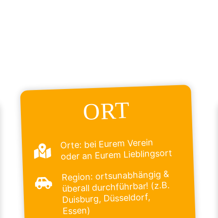
ORT
Orte: bei Eurem Verein
oder an Eurem Lieblingsort
Region: ortsunabhängig &
überall durchführbar! (z.B.
Duisburg, Düsseldorf,
Essen)