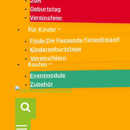
JGA
Geburtstag
Vereinsfeier
Für Kinder
Finde Die Passende Ferienfreizeit
Kindergeburtstage
Vereinsfeiern
Kaufen
Eventmodule
Zubehör