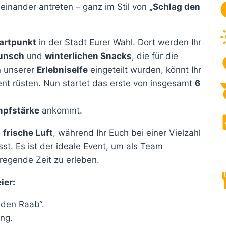
inander antreten – ganz im Stil von
„Schlag den
artpunkt
in der Stadt Eurer Wahl. Dort werden Ihr
unsch
und
winterlichen Snacks
, die für die
n unserer
Erlebniselfe
eingeteilt wurden, könnt Ihr
nt rüsten. Nun startet das erste von insgesamt
6
pfstärke
ankommt.
d
frische Luft
, während Ihr Euch bei einer Vielzahl
t. Es ist der ideale Event, um als Team
gende Zeit zu erleben.
ier:
 den Raab“.
ng.