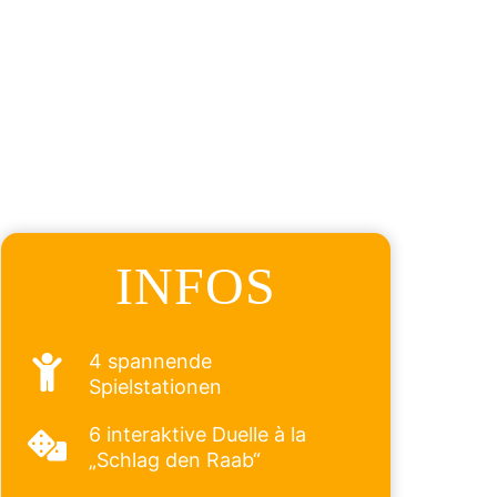
INFOS
4 spannende
Spielstationen
6 interaktive Duelle à la
„Schlag den Raab“