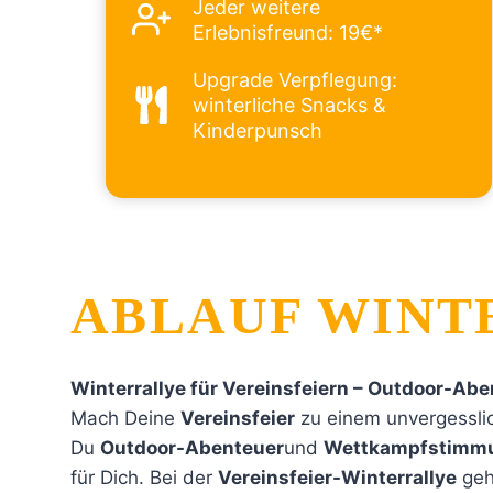
Jeder weitere
Erlebnisfreund: 19€*
Upgrade Verpflegung:
winterliche Snacks &
Kinderpunsch
ABLAUF
WINT
Winterrallye für Vereinsfeiern – Outdoor-Abe
Mach Deine
Vereinsfeier
zu einem unvergesslic
Du
Outdoor-Abenteuer
und
Wettkampfstimm
für Dich. Bei der
Vereinsfeier-Winterrallye
geh