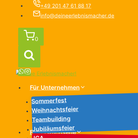
Zum
+49 201 47 61 88 17
Inhalt
info@deineerlebnismacher.de
springen
0
Für Unternehmen
Sommerfest
Weihnachtsfeier
Teambuilding
Jubiläumsfeier
Für Erwachsene