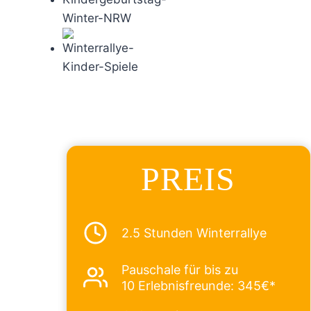
PREIS
2.5 Stunden Winterrallye
Pauschale für bis zu
10 Erlebnisfreunde: 345€*