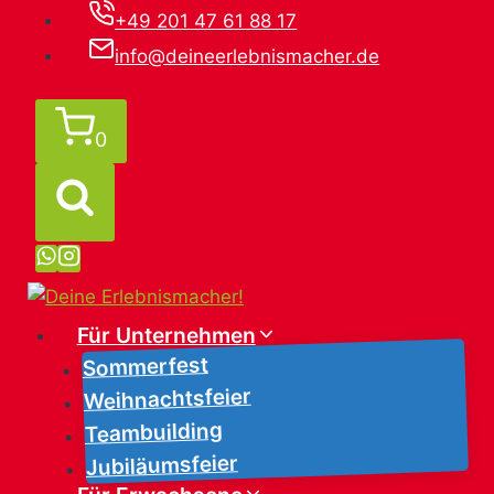
Zum
+49 201 47 61 88 17
Inhalt
info@deineerlebnismacher.de
springen
0
Für Unternehmen
Sommerfest
Weihnachtsfeier
Teambuilding
Jubiläumsfeier