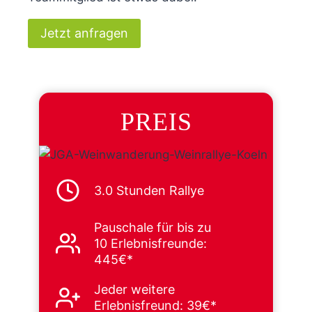
Jetzt anfragen
PREIS
3.0 Stunden Rallye
Pauschale für bis zu
10 Erlebnisfreunde:
445€*
Jeder weitere
Erlebnisfreund: 39€*